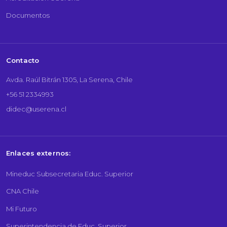
Documentos
Contacto
Avda. Raúl Bitrán 1305, La Serena, Chile
+56 51 2334993
didec@userena.cl
Enlaces externos:
Mineduc Subsecretaria Educ. Superior
CNA Chile
Mi Futuro
Superintendencia de Educ. Superior